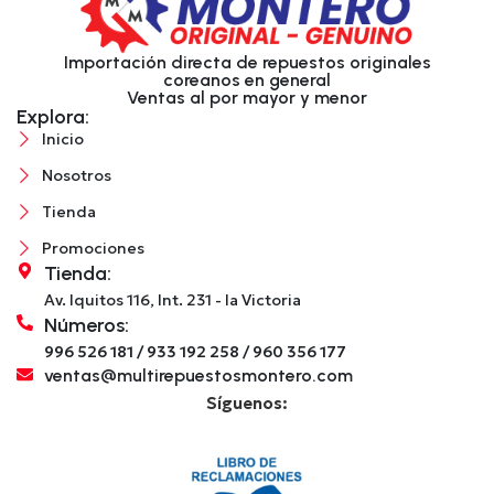
Importación directa de repuestos originales
coreanos en general
Ventas al por mayor y menor
Explora:
Inicio
Nosotros
Tienda
Promociones
Tienda:
Av. Iquitos 116, Int. 231 - la Victoria
Números:
996 526 181 / 933 192 258 / 960 356 177
ventas@multirepuestosmontero.com
Síguenos: