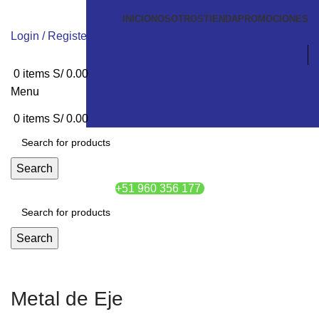
INICIO
NOSOTROS
TIENDA
PROMOCIONES
Login / Register
0
items
S/
0.00
Menu
0
items
S/
0.00
Search
+51 960 356 177
Search
Metal de Eje