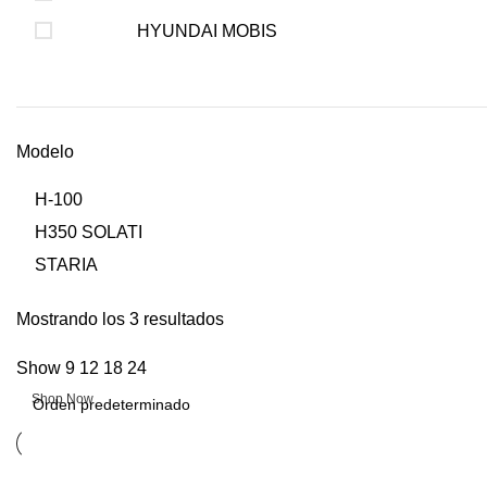
HYUNDAI MOBIS
Modelo
H-100
H350 SOLATI
STARIA
Upholstered chair
Mostrando los 3 resultados
Show
9
12
18
24
Discount 10%
Shop Now