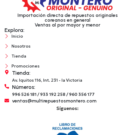
Importación directa de repuestos originales
coreanos en general
Ventas al por mayor y menor
Explora:
Inicio
Nosotros
Tienda
Promociones
Tienda:
Av. Iquitos 116, Int. 231 - la Victoria
Números:
996 526 181 / 933 192 258 / 960 356 177
ventas@multirepuestosmontero.com
Síguenos: