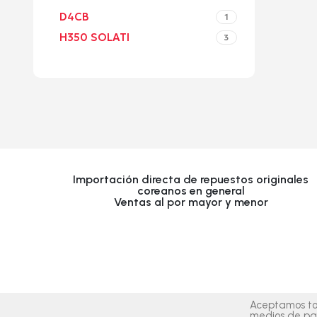
D4CB
1
H350 SOLATI
3
Upholstered chair
Discount 10%
Shop Now
Importación directa de repuestos originales
coreanos en general
Ventas al por mayor y menor
Aceptamos to
medios de pa