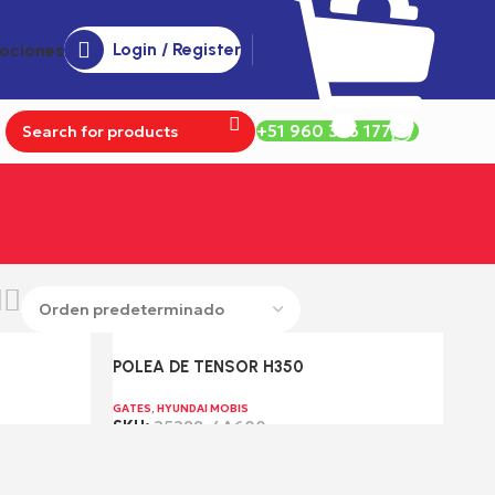
Login / Register
ociones
+51 960 356 177
POLEA DE TENSOR H350
GATES
,
HYUNDAI MOBIS
SKU:
25288-4A600
Leer más