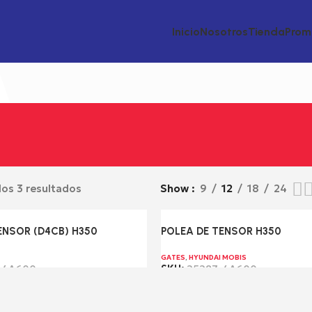
Inicio
Nosotros
Tienda
Prom
os 3 resultados
Show
9
12
18
24
ENSOR (D4CB) H350
POLEA DE TENSOR H350
GATES
,
HYUNDAI MOBIS
-4A600
SKU:
25287-4A600
Leer más