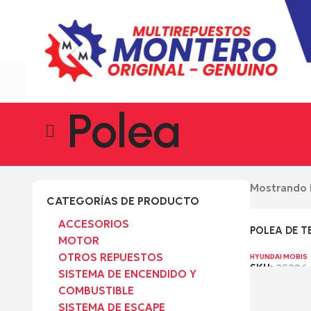
Polea
Mostrando l
CATEGORÍAS DE PRODUCTO
ACCESORIOS
POLEA DE T
MOTOR
OTROS REPUESTOS
HYUNDAI MOBIS
SKU:
25286
SISTEMA DE ENCENDIDO Y
Leer más
COMBUSTIBLE
SISTEMA DE ESCAPE