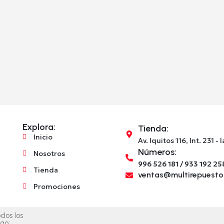
Explora:
Tienda:
Inicio
Av. Iquitos 116, Int. 231 - 
Números:
Nosotros
996 526 181 / 933 192 25
Tienda
ventas@multirepuest
Promociones
dos los
go: