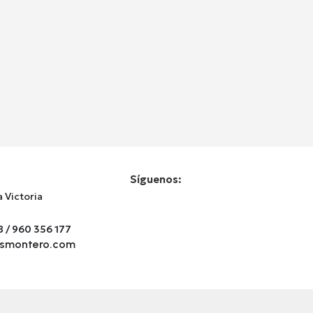
Síguenos:
la Victoria
8 / 960 356 177
osmontero.com