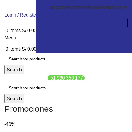
INICIO
NOSOTROS
TIENDA
PROMOCIONES
Login / Register
0
items
S/
0.00
Menu
0
items
S/
0.00
Search
+51 960 356 177
Search
Promociones
-40%