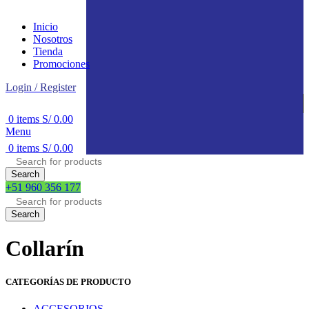
Inicio
Nosotros
Tienda
Promociones
Login / Register
0
items
S/
0.00
Menu
0
items
S/
0.00
Search
+51 960 356 177
Search
Collarín
CATEGORÍAS DE PRODUCTO
ACCESORIOS