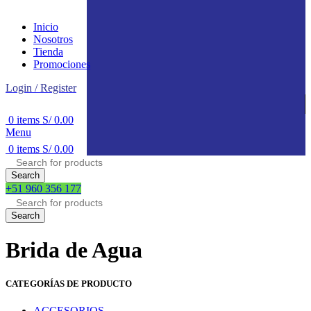
Inicio
Nosotros
Tienda
Promociones
Login / Register
0
items
S/
0.00
Menu
0
items
S/
0.00
Search
+51 960 356 177
Search
Brida de Agua
CATEGORÍAS DE PRODUCTO
ACCESORIOS