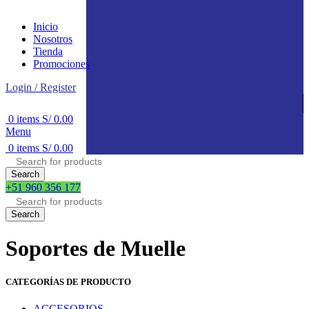
Inicio
Nosotros
Tienda
Promociones
Login / Register
0
items
S/
0.00
Menu
0
items
S/
0.00
Search
+51 960 356 177
Search
Soportes de Muelle
CATEGORÍAS DE PRODUCTO
ACCESORIOS