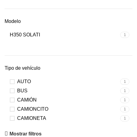
Modelo
H350 SOLATI
1
Tipo de vehículo
AUTO
1
BUS
1
CAMIÓN
1
CAMIONCITO
1
CAMIONETA
1
Upholstered chair
Mostrar filtros