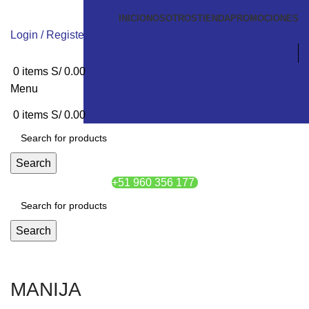
INICIO
NOSOTROS
TIENDA
PROMOCIONES
Login / Register
0
items
S/
0.00
Menu
0
items
S/
0.00
Search
+51 960 356 177
Search
MANIJA