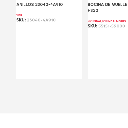
ANILLOS 23040-4A910
BOCINA DE MUELLE
H350
YPR
SKU:
23040-4A910
HYUNDAI
,
HYUNDAI MOBIS
SKU:
55151-59000
Leer más
Leer más