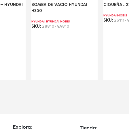
 – HYUNDAI
BOMBA DE VACIO HYUNDAI
CIGUEÑAL 2
H350
HYUNDAI MOBIS
SKU:
23111-
HYUNDAI
,
HYUNDAI MOBIS
SKU:
28810-4A810
Leer más
Leer más
Explora:
Tienda: