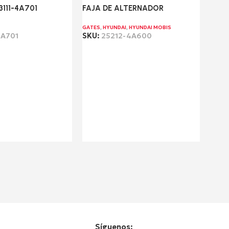
3111-4A701
FAJA DE ALTERNADOR
GATES
,
HYUNDAI
,
HYUNDAI MOBIS
4A701
SKU:
25212-4A600
Leer más
META
HYUND
SKU:
Lee
Síguenos: