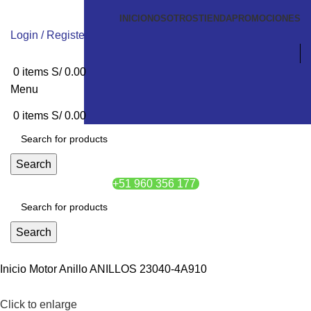
INICIO
NOSOTROS
TIENDA
PROMOCIONES
Login / Register
0
items
S/
0.00
Menu
0
items
S/
0.00
Search
+51 960 356 177
Search
Inicio
Motor
Anillo
ANILLOS 23040-4A910
Click to enlarge