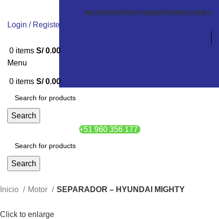
INICIO
NOSOTROS
TIENDA
PROMOCIONES
Login / Register
0
items
S/
0.00
Menu
0
items
S/
0.00
Search
+51 960 356 177
Search
Inicio
Motor
SEPARADOR – HYUNDAI MIGHTY
Click to enlarge