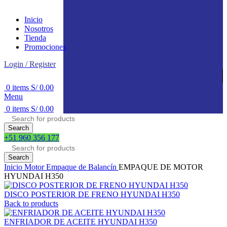
Inicio
Nosotros
Tienda
Promociones
Login / Register
0
items
S/
0.00
Menu
0
items
S/
0.00
Search
+51 960 356 177
Search
Inicio
Motor
Empaque de Balancín
EMPAQUE DE MOTOR
HYUNDAI H350
DISCO POSTERIOR DE FRENO HYUNDAI H350
Back to products
ENFRIADOR DE ACEITE HYUNDAI H350