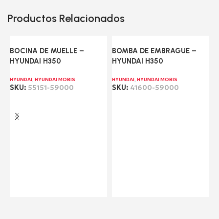
Productos Relacionados
BOCINA DE MUELLE –
BOMBA DE EMBRAGUE –
HYUNDAI H350
HYUNDAI H350
HYUNDAI
,
HYUNDAI MOBIS
HYUNDAI
,
HYUNDAI MOBIS
SKU:
55151-59000
SKU:
41600-59000
Leer más
Leer más
E
H
H
S