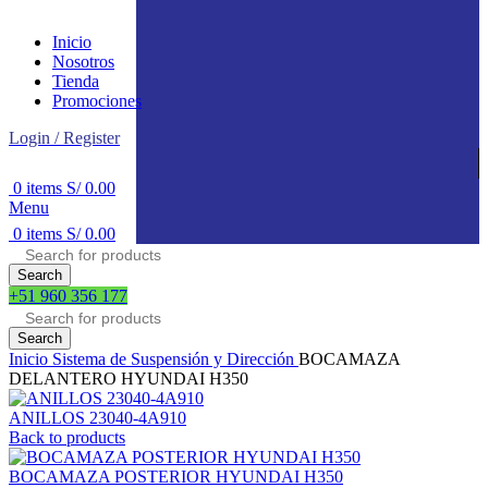
Inicio
Nosotros
Tienda
Promociones
Login / Register
0
items
S/
0.00
Menu
0
items
S/
0.00
Search
+51 960 356 177
Search
Inicio
Sistema de Suspensión y Dirección
BOCAMAZA
DELANTERO HYUNDAI H350
ANILLOS 23040-4A910
Back to products
BOCAMAZA POSTERIOR HYUNDAI H350