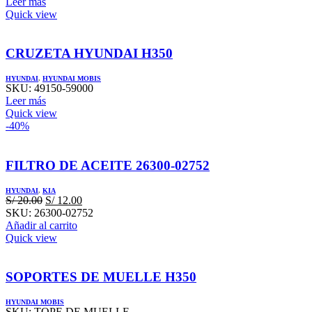
Leer más
Quick view
CRUZETA HYUNDAI H350
HYUNDAI
,
HYUNDAI MOBIS
SKU:
49150-59000
Leer más
Quick view
-40%
FILTRO DE ACEITE 26300-02752
HYUNDAI
,
KIA
El
El
S/
20.00
S/
12.00
precio
precio
SKU:
26300-02752
original
actual
Añadir al carrito
era:
es:
Quick view
S/ 20.00.
S/ 12.00.
SOPORTES DE MUELLE H350
HYUNDAI MOBIS
SKU:
TOPE DE MUELLE