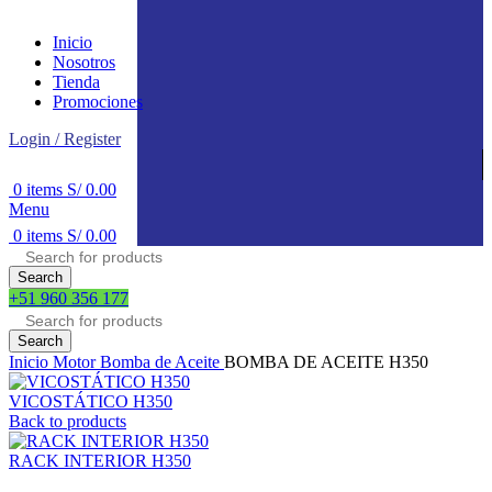
Inicio
Nosotros
Tienda
Promociones
Login / Register
0
items
S/
0.00
Menu
0
items
S/
0.00
Search
+51 960 356 177
Search
Inicio
Motor
Bomba de Aceite
BOMBA DE ACEITE H350
VICOSTÁTICO H350
Back to products
RACK INTERIOR H350